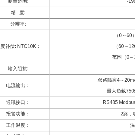
测量范围:
-1
精 度:
分辨率:
（0～60
度补偿: NTC10K：
（60～1
范围（0～
输入阻抗:
双路隔离4～20
电流输出：
最大负载750
通讯接口：
RS485 Mod
报警功能：
2路，容
工作温度：
温