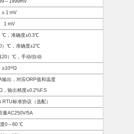
999～1999mV
± 1 mV
1 mV
）℃，准确度±0.3℃
20）℃，准确度±2℃
120）℃，手动/自动
≥10¹²Ω
mA输出，对应ORP值和温度
Ω，输出精度±0.2%F.S
bus RTU标准协议（选配）
量AC250V/5A
度0～60 ℃