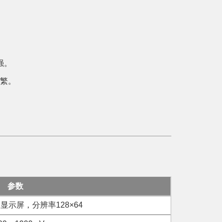
强。
频繁。
参数
显示屏，分辨率128×64