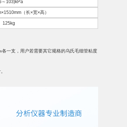
6～103)kPa
mm×1510mm（长×宽×高）
125kg
/1.5㎜各一支，用户若需要其它规格的乌氏毛细管粘度
计。