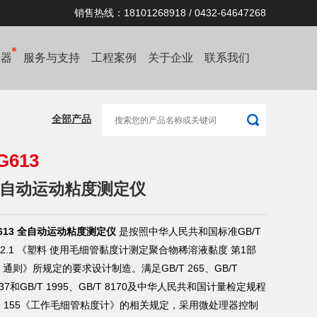
销售热线：18101268918 / 0432-64647268
仪器
服务与支持
工程案例
关于企业
联系我们
全部产品
G613
自动运动粘度测定仪
613 全自动运动粘度测定仪
是按照中华人民共和国标准GB/T
32.1 《塑料 使用毛细管黏度计测定聚合物稀溶液黏度 第1部
通则》所规定的要求设计制造。满足GB/T 265、GB/T
137和GB/T 1995、GB/T 8170及中华人民共和国计量检定规程
JG 155《工作毛细管粘度计》的相关规定，采用微处理器控制