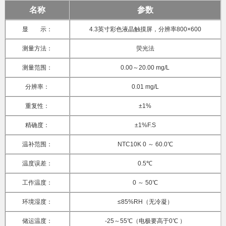
名称
参数
显 示：
4.3英寸彩色液晶触摸屏，分辨率800×600
测量方法：
荧光法
测量范围：
0.00～20.00 mg/L
分辨率：
0.01 mg/L
重复性：
±1%
精确度：
±1%F.S
温补范围：
NTC10K 0 ～ 60.0℃
温度误差：
0.5℃
工作温度：
0 ～ 50℃
环境湿度：
≤85%RH（无冷凝）
储运温度：
-25～55℃（电极要高于0℃ ）