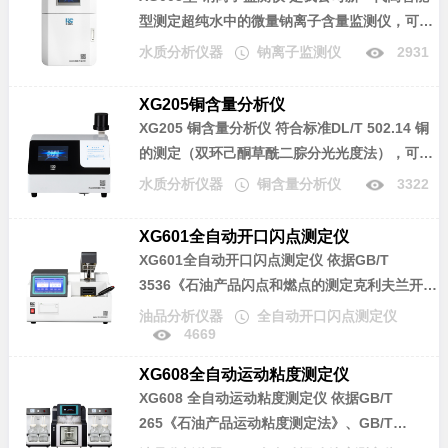
型测定超纯水中的微量钠离子含量监测仪，可广
泛应用于电厂及蒸汽动力厂高压蒸汽锅炉给水处
水质分析仪器
钠离子监测仪
2931
理系统、凝结水处理系统、凝汽器检漏系统以及
化工、制药、半导体等其它行业水处理系统。
XG205铜含量分析仪
XG205 铜含量分析仪
符合标准DL/T 502.14 铜
的测定（双环己酮草酰二腙分光光度法），可广
泛应用于电力、化工、冶金、环保、制药、半导
水质分析仪器
铜含量分析仪
3322
体和自来水等行业溶液中铜含量的分析。
XG601全自动开口闪点测定仪
XG601全自动开口闪点测定仪
依据GB/T
3536《石油产品闪点和燃点的测定克利夫兰开口
杯法》、美国材料协会标准 ASTM D92《克利夫
油品分析仪器
全自动开口闪点测定仪
4669
兰开口杯法闪点和燃点试验方法》、
ISO2592《石油及有关产品闪点和燃点的测定水
XG608全自动运动粘度测定仪
平开口杯法》所规定的要求设计制造。本仪器可
XG608 全自动运动粘度测定仪
依据GB/T
广泛应用于石油、铁路、航空、电力及大专院
265《石油产品运动粘度测定法》、GB/T
校、科研院所、油品检测等相关单位，用于检测
11137《深色石油产品运动粘度测定法(逆流