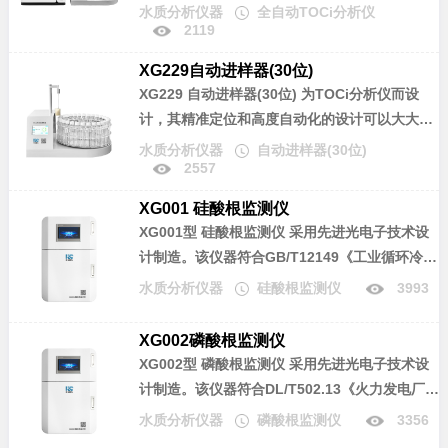
量》、DL/T 1358《火力发电厂水汽分析方法 总
水质分析仪器
全自动TOCi分析仪
2119
有机碳的测定》标准，适用于电力锅炉汽水样中
总有机碳离子（TOCi）含量的检测，可以检测
XG229自动进样器(30位)
TOCi浓度从0µg/L～1500.0µg/L的水样，仪器具
XG229 自动进样器(30位)
为TOCi分析仪而设
有高灵敏度、高分析精度、良好的稳定性和重复
计，其精准定位和高度自动化的设计可以大大缩
性等优点。
减检测的人工介入，提高工作效率。
水质分析仪器
自动进样器(30位)
2557
XG001 硅酸根监测仪
XG001型 硅酸根监测仪
采用先进光电子技术设
计制造。该仪器符合GB/T12149《工业循环冷却
水和锅炉用水中硅的测定》标准，可广泛应用于
水质分析仪器
硅酸根监测仪
3993
电力、化工、冶金、环保、制药、半导体和自来
水等行业溶液中硅酸根含量的连续监测。
XG002磷酸根监测仪
XG002型 磷酸根监测仪
采用先进光电子技术设
计制造。该仪器符合DL/T502.13《火力发电厂水
汽分析方法-磷酸盐的测定》和GB/T 6913《锅炉
水质分析仪器
磷酸根监测仪
3356
用水和冷却水分析方法 磷酸盐的测定》标准，可