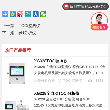
请问有溶解氧分析仪么
上一篇：
TOCi监测仪
下一篇：
pH分析仪
热门产品推荐
XG028TOCi监测仪
XG028 在线TOCi监测仪
符合GB/T 12145《火
力发电机组及蒸汽动力设备水汽质量》、DL/T
1358《火力发电厂水汽分析方法 总有机碳的测
水质分析仪器
TOCi监测仪
1393
定》标准，适用于电力锅炉汽水样中痕量总有机
碳离子（TOCi）含量的检测，可以检测TOCi浓
XG228全自动TOCi分析仪
度从0µg/L～1000.0µg/L的水样，仪器具有高灵
XG228 全自动TOCi分析仪
符合GB/T
敏度、高分析精度、良好的稳定性和重复性等优
12145《火力发电机组及蒸汽动力设备水汽质
点。