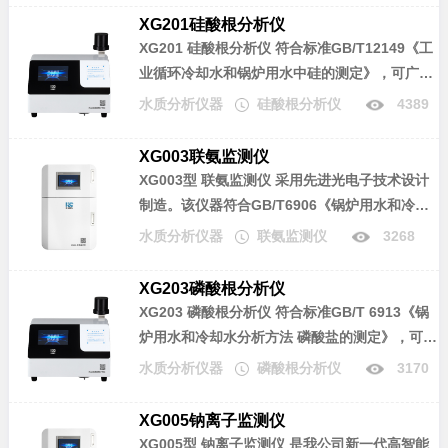
广泛应用于电力、化工、冶金、环保、制药、半
XG201硅酸根分析仪
导体和自来水等行业溶液中磷酸盐含量的连续监
XG201 硅酸根分析仪
符合标准GB/T12149《工
测。
业循环冷却水和锅炉用水中硅的测定》，可广泛
应用于电力、化工、冶金、环保、制药、半导体
水质分析仪器
硅酸根分析仪
4389
和自来水等行业溶液中硅酸根含量的分析。
XG003联氨监测仪
XG003型 联氨监测仪
采用先进光电子技术设计
制造。该仪器符合GB/T6906《锅炉用水和冷却
水分析方法联氨的测定》标准，可广泛应用于电
水质分析仪器
联氨监测仪
3268
力、化工、冶金、环保、制药、半导体和自来水
等行业溶液中联氨含量的连续监测。
XG203磷酸根分析仪
XG203 磷酸根分析仪
符合标准GB/T 6913《锅
炉用水和冷却水分析方法 磷酸盐的测定》，可广
泛应用于电力、化工、冶金、环保、制药、半导
水质分析仪器
磷酸根分析仪
3170
体和自来水等行业溶液中磷酸盐含量的分析。
XG005钠离子监测仪
XG005型 钠离子监测仪
是我公司新一代高智能