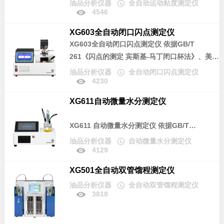
油品分析仪器
全自动运动粘度测定仪
石油产品的开口杯闪点和燃点，是理想的同类进
4546
法)》、GB/T 8170《数值修约规则与极限数值的
口仪器替代产品。
表示和判定》、GB/T 1995《石油产品粘度指数
XG603全自动闭口闪点测定仪
计算法》，及中华人民共和国计量检定规程JJG
XG603全自动闭口闪点测定仪
依据GB/T
155《工作毛细管粘度计》所规定的要求设计制
261《闪点的测定 宾斯基-马丁闭口杯法》、美国
造。适用于测定液体石油产品（指牛顿液体）和
材料协会标准 ASTM D93、ISO2719《闪点的测
油品分析仪器
全自动闭口闪点测定仪
聚合物稀溶液的运动粘度(mm2/s)，也可以根据
4230
定.Pensky-Martens闭杯法》所规定的要求设计
标准物质对毛细管的系数进行标定，可广泛应用
制造。本仪器可广泛应用于石油、铁路、航空、
于电力、石油化工、钢铁冶金、检测机构、科研
XG611自动微量水分测定仪
电力及大专院校、科研院所、油品检测等相关单
院所、大专院校、铁路、航空、计量等部门。
位，测定石油产品的闭口杯闪点值，是理想同类
XG611 自动微量水分测定仪
依据GB/T
进口仪器的替代产品。
7600《运行中变压器油水分含量测定法(库仑
油品分析仪器
自动微量水分测定仪
4129
法)》、GB/T 11133《石油产品、润滑油和添加
剂中水含量的测定 卡尔费休库仑滴定法》所规定
XG501全自动双管馏程测定仪
的要求设计制造。采用卡尔·费休库仑滴定法，测
油品分析仪器
全自动双管馏程测定仪
定液体、气体、固体中微量水分的仪器。该仪器
3818
适用于石油、化工、充油电气设备绝缘油、医
药、农药、矿物原料等物质中水分的测定。