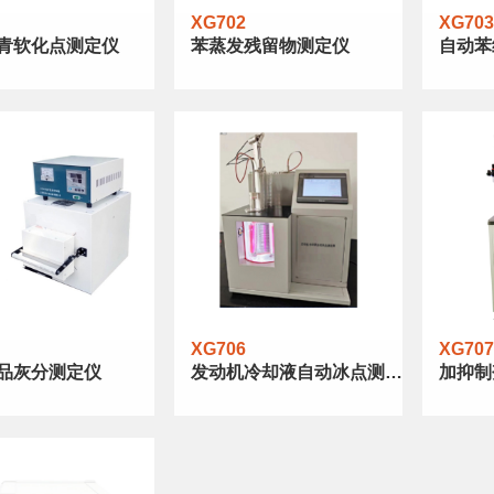
XG702
XG703
青软化点测定仪
苯蒸发残留物测定仪
自动苯
XG706
XG707
品灰分测定仪
发动机冷却液自动冰点测定
加抑制
器